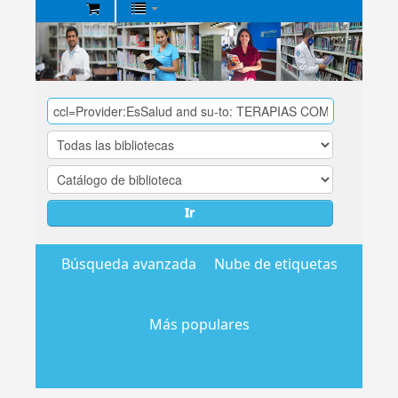
Biblioteca
Central
EsSalud
Ir
Búsqueda avanzada
Nube de etiquetas
Más populares