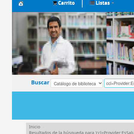
Carrito
Listas
Biblioteca
Central
EsSalud
Buscar
Inicio
›
Resultados de la búsqueda para 'ccl=Provider:Es