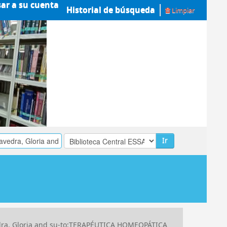
sar a su cuenta
Historial de búsqueda
Limpiar
Ir
dra, Gloria and su-to:TERAPÉUTICA HOMEOPÁTICA