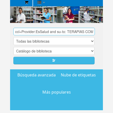
Biblioteca
Central
EsSalud
Ir
Búsqueda avanzada
Nube de etiquetas
Más populares