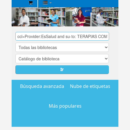
Biblioteca
Central
EsSalud
Ir
Búsqueda avanzada
Nube de etiquetas
Más populares