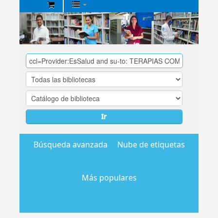
Biblioteca
Central
EsSalud
Ir
Búsqueda avanzada
Nube de etiquetas
Más populares