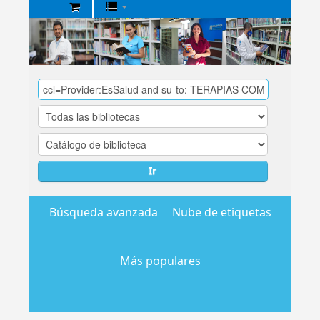
Biblioteca
Central
EsSalud
Ir
Búsqueda avanzada
Nube de etiquetas
Más populares