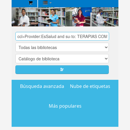
Biblioteca
Central
EsSalud
Ir
Búsqueda avanzada
Nube de etiquetas
Más populares