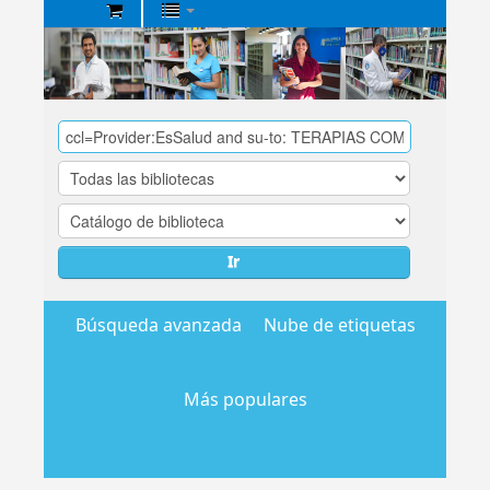
Biblioteca
Central
EsSalud
Ir
Búsqueda avanzada
Nube de etiquetas
Más populares