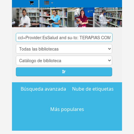
Biblioteca
Central
EsSalud
Ir
Búsqueda avanzada
Nube de etiquetas
Más populares