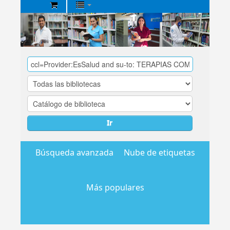
Biblioteca
Central
EsSalud
Ir
Búsqueda avanzada
Nube de etiquetas
Más populares