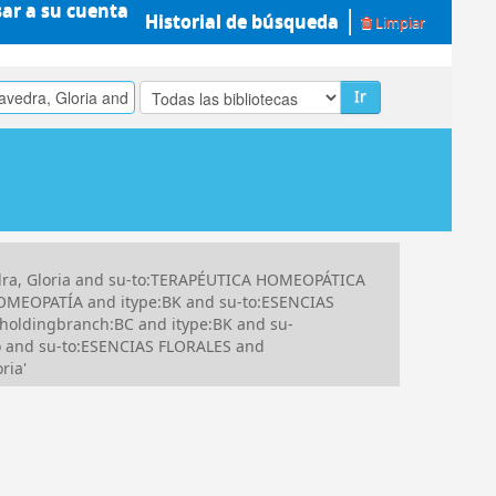
sar a su cuenta
Historial de búsqueda
Limpiar
Ir
dra, Gloria and su-to:TERAPÉUTICA HOMEOPÁTICA
HOMEOPATÍA and itype:BK and su-to:ESENCIAS
holdingbranch:BC and itype:BK and su-
o and su-to:ESENCIAS FLORALES and
ria'