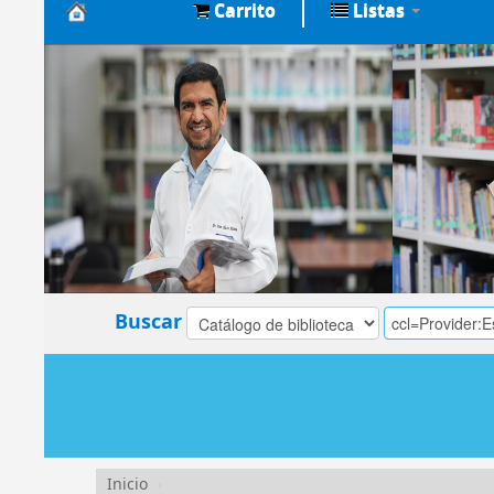
Carrito
Listas
Biblioteca
Central
EsSalud
Buscar
Inicio
›