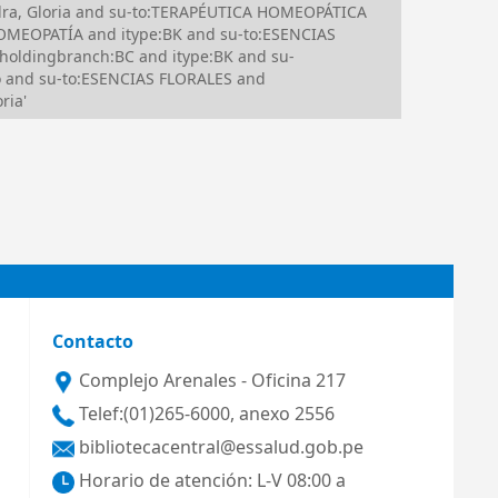
dra, Gloria and su-to:TERAPÉUTICA HOMEOPÁTICA
HOMEOPATÍA and itype:BK and su-to:ESENCIAS
holdingbranch:BC and itype:BK and su-
o and su-to:ESENCIAS FLORALES and
ria'
Contacto
Complejo Arenales - Oficina 217
Telef:(01)265-6000, anexo 2556
bibliotecacentral@essalud.gob.pe
Horario de atención: L-V 08:00 a