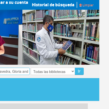
sar a su cuenta
Historial de búsqueda
Limpiar
Ir