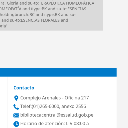
dra, Gloria and su-to:TERAPÉUTICA HOMEOPÁTICA
HOMEOPATÍA and itype:BK and su-to:ESENCIAS
holdingbranch:BC and itype:BK and su-
o and su-to:ESENCIAS FLORALES and
ria'
Contacto
Complejo Arenales - Oficina 217
Telef:(01)265-6000, anexo 2556
bibliotecacentral@essalud.gob.pe
Horario de atención: L-V 08:00 a