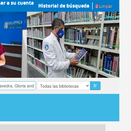
sar a su cuenta
Historial de búsqueda
Limpiar
Ir