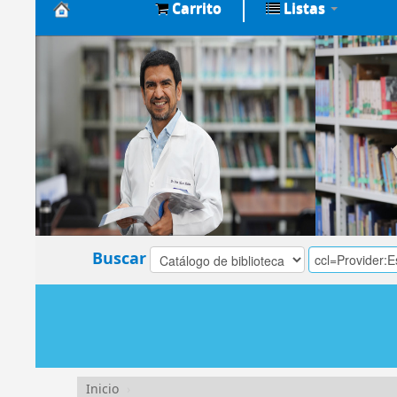
Carrito
Listas
Biblioteca
Central
EsSalud
Buscar
Inicio
›