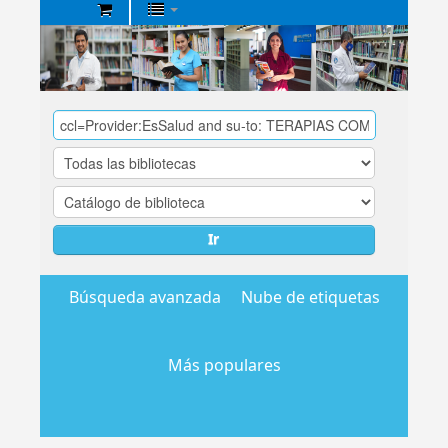
Biblioteca
Central
EsSalud
Ir
Búsqueda avanzada
Nube de etiquetas
Más populares