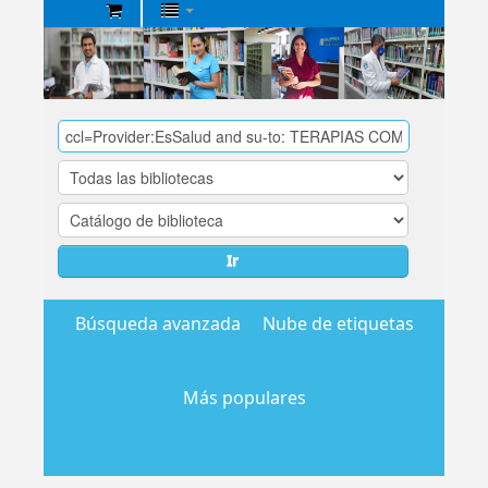
Biblioteca
Central
EsSalud
Ir
Búsqueda avanzada
Nube de etiquetas
Más populares