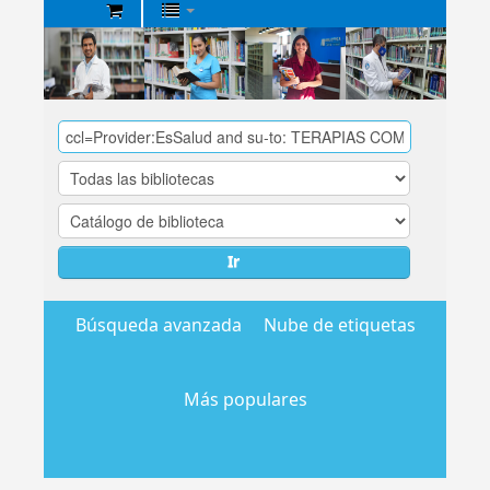
Biblioteca
Central
EsSalud
Ir
Búsqueda avanzada
Nube de etiquetas
Más populares