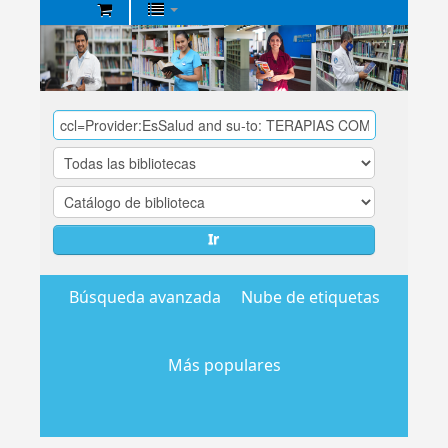
Biblioteca
Central
EsSalud
Ir
Búsqueda avanzada
Nube de etiquetas
Más populares