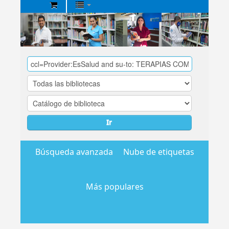
Biblioteca
Central
EsSalud
Ir
Búsqueda avanzada
Nube de etiquetas
Más populares