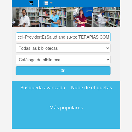
Biblioteca
Central
EsSalud
Ir
Búsqueda avanzada
Nube de etiquetas
Más populares