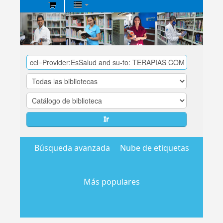
Biblioteca
Central
EsSalud
Ir
Búsqueda avanzada
Nube de etiquetas
Más populares