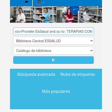
Biblioteca
Central
EsSalud
Ir
Búsqueda avanzada
Nube de etiquetas
Más populares