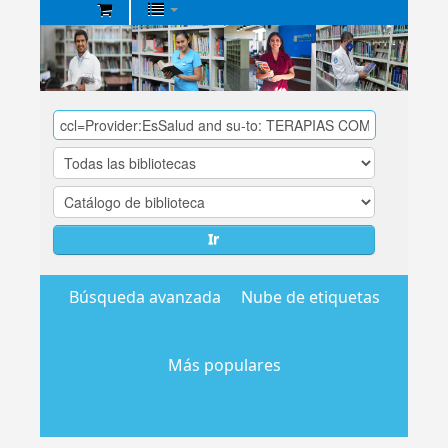
Biblioteca
Central
EsSalud
Ir
Búsqueda avanzada
Nube de etiquetas
Más populares