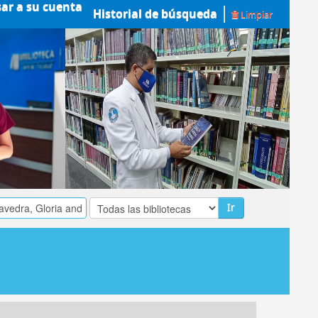
sar a su cuenta
Historial de búsqueda
Limpiar
Ir