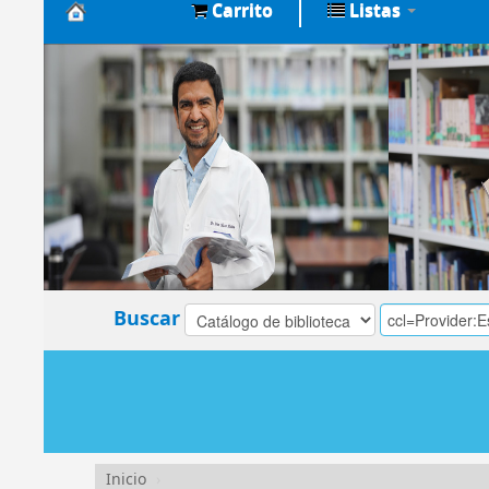
Carrito
Listas
Biblioteca
Central
EsSalud
Buscar
Inicio
›