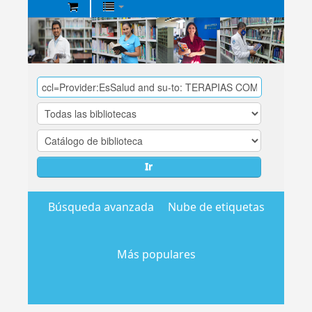
Biblioteca
Central
EsSalud
Ir
Búsqueda avanzada
Nube de etiquetas
Más populares