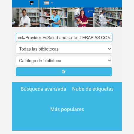
Biblioteca
Central
EsSalud
Ir
Búsqueda avanzada
Nube de etiquetas
Más populares