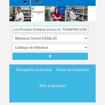
Biblioteca
Central
EsSalud
Ir
Búsqueda avanzada
Nube de etiquetas
Más populares