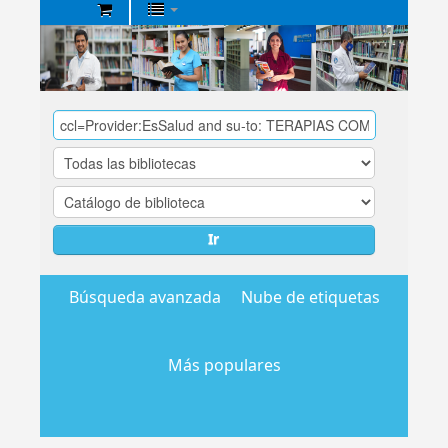
Biblioteca
Central
EsSalud
Ir
Búsqueda avanzada
Nube de etiquetas
Más populares