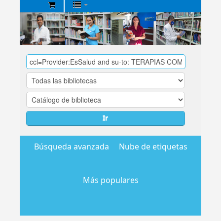
Biblioteca
Central
EsSalud
Ir
Búsqueda avanzada
Nube de etiquetas
Más populares