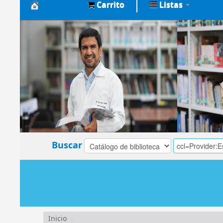
Carrito
Listas
Biblioteca
Central
EsSalud
Buscar
Inicio
›