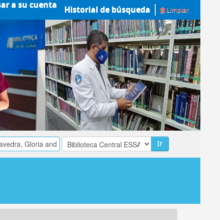
sar a su cuenta
Historial de búsqueda
Limpiar
Ir