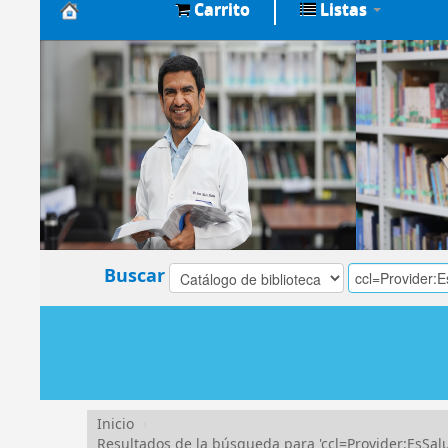
Carrito
Listas
Biblioteca
Central
EsSalud
Buscar
Inicio
›
Resultados de la búsqueda para 'ccl=Provider:Es