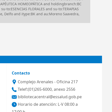
TERAPÉUTICA HOMEOPÁTICA and holdingbranch:BC
 su-to:ESENCIAS FLORALES and su-to:TERAPIAS
, Delfo and itype:BK and au:Moreno Saavedra,
Contacto
Complejo Arenales - Oficina 217
Telef:(01)265-6000, anexo 2556
bibliotecacentral@essalud.gob.pe
Horario de atención: L-V 08:00 a
17:00 h