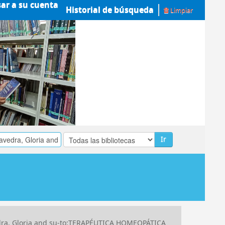
sar a su cuenta
Historial de búsqueda
Limpiar
Ir
dra, Gloria and su-to:TERAPÉUTICA HOMEOPÁTICA