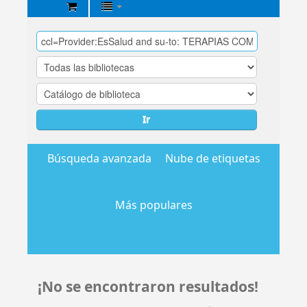
Biblioteca
Central
EsSalud
Ir
Búsqueda avanzada
Nube de etiquetas
Más populares
¡No se encontraron resultados!