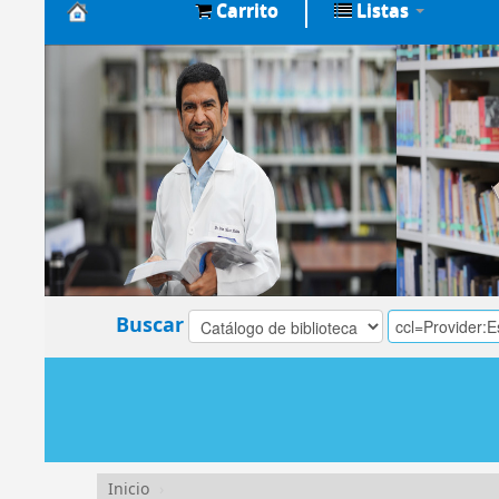
Carrito
Listas
Biblioteca
Central
EsSalud
Buscar
Inicio
›