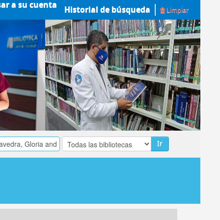
sar a su cuenta
Historial de búsqueda
Limpiar
Ir