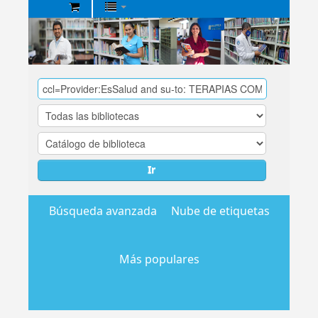
Biblioteca
Central
EsSalud
Ir
Búsqueda avanzada
Nube de etiquetas
Más populares