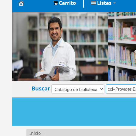
Carrito
Listas
Biblioteca
Central
EsSalud
Buscar
Inicio
›