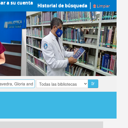
sar a su cuenta
Historial de búsqueda
Limpiar
Ir