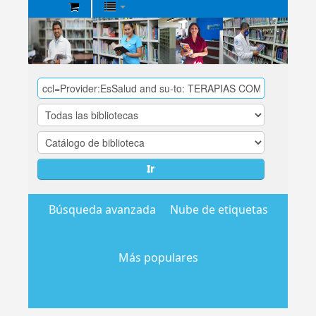
Biblioteca
Central
EsSalud
Ir
Búsqueda avanzada
Nube de etiquetas
Más populares