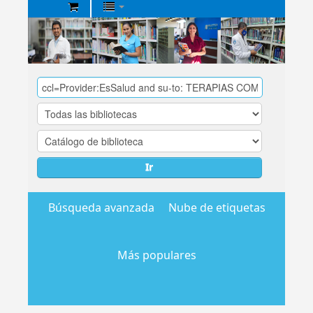
Biblioteca
Central
EsSalud
Ir
Búsqueda avanzada
Nube de etiquetas
Más populares