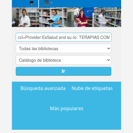
Biblioteca
Central
EsSalud
Ir
Búsqueda avanzada
Nube de etiquetas
Más populares