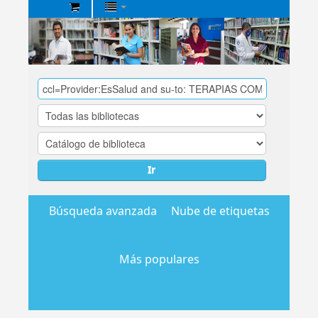
Biblioteca
Central
EsSalud
Ir
Búsqueda avanzada
Nube de etiquetas
Más populares