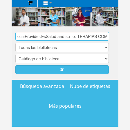
Biblioteca
Central
EsSalud
Ir
Búsqueda avanzada
Nube de etiquetas
Más populares