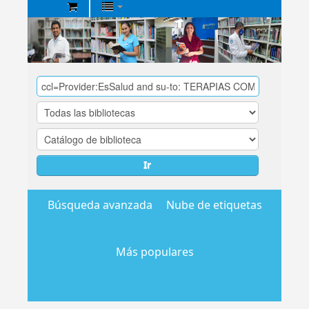
Biblioteca
Central
EsSalud
Ir
Búsqueda avanzada
Nube de etiquetas
Más populares