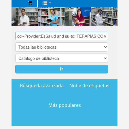
Biblioteca
Central
EsSalud
Ir
Búsqueda avanzada
Nube de etiquetas
Más populares