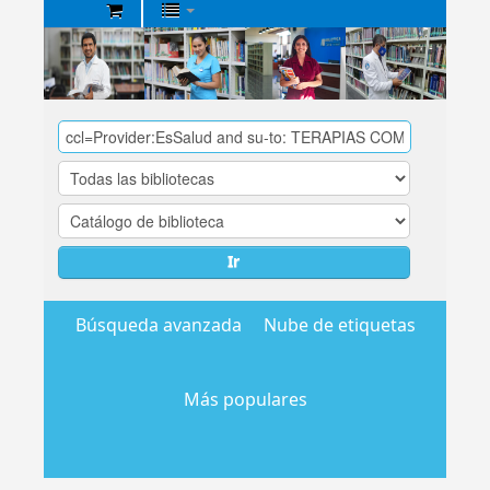
Biblioteca
Central
EsSalud
Ir
Búsqueda avanzada
Nube de etiquetas
Más populares