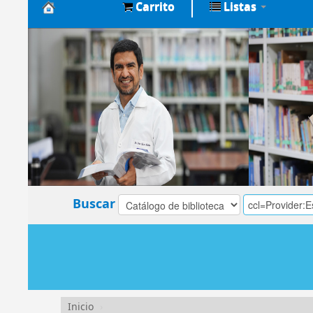
Carrito
Listas
Biblioteca
Central
EsSalud
Buscar
Inicio
›