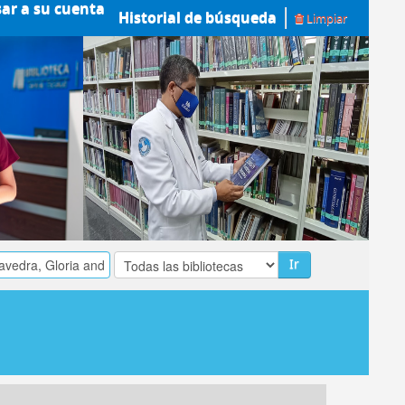
sar a su cuenta
Historial de búsqueda
Limpiar
Ir