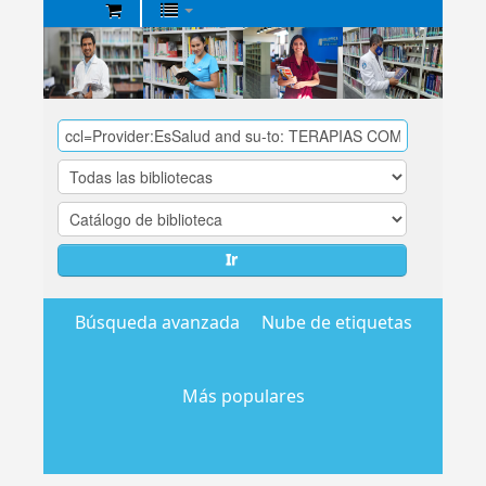
Biblioteca
Central
EsSalud
Ir
Búsqueda avanzada
Nube de etiquetas
Más populares