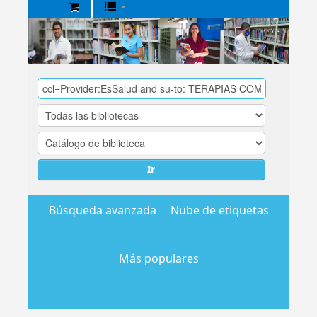
Biblioteca
Central
EsSalud
Ir
Búsqueda avanzada
Nube de etiquetas
Más populares