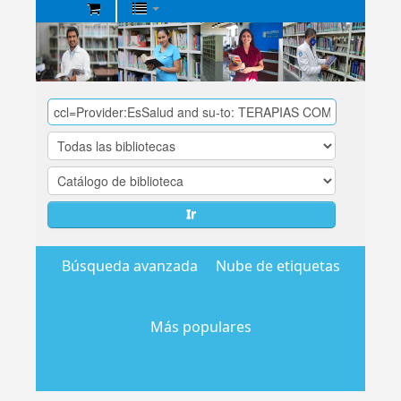
Biblioteca
Central
EsSalud
Ir
Búsqueda avanzada
Nube de etiquetas
Más populares