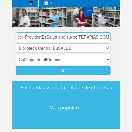
Biblioteca
Central
EsSalud
Ir
Búsqueda avanzada
Nube de etiquetas
Más populares