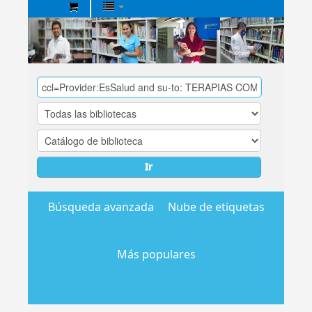
Biblioteca
Central
EsSalud
Ir
Búsqueda avanzada
Nube de etiquetas
Más populares