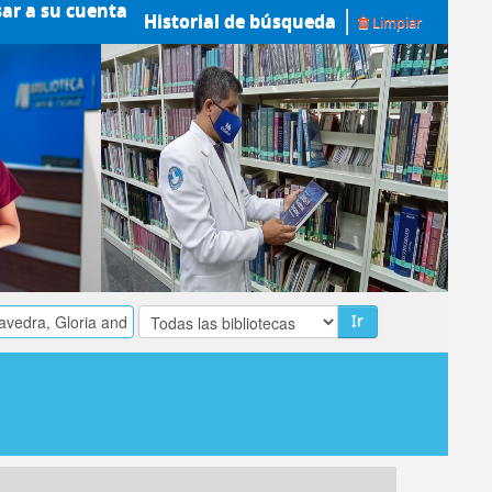
sar a su cuenta
Historial de búsqueda
Limpiar
Ir