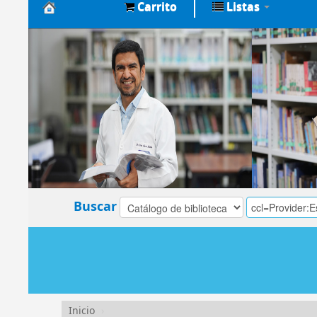
Carrito
Listas
Biblioteca
Central
EsSalud
Buscar
Inicio
›