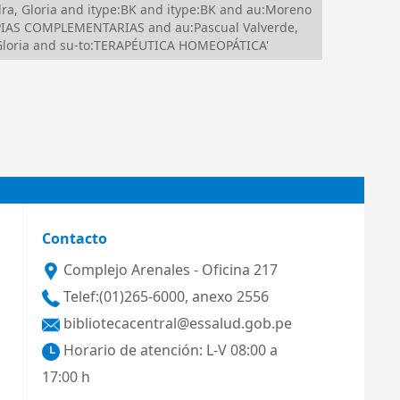
a, Gloria and itype:BK and itype:BK and au:Moreno
APIAS COMPLEMENTARIAS and au:Pascual Valverde,
Gloria and su-to:TERAPÉUTICA HOMEOPÁTICA'
Contacto
Complejo Arenales - Oficina 217
Telef:(01)265-6000, anexo 2556
bibliotecacentral@essalud.gob.pe
Horario de atención: L-V 08:00 a
17:00 h