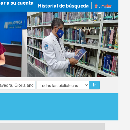
sar a su cuenta
Historial de búsqueda
Limpiar
Ir