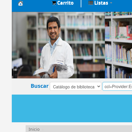
Carrito
Listas
Biblioteca
Central
EsSalud
Buscar
Inicio
›